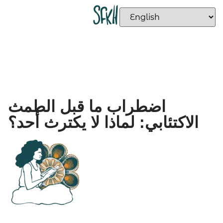
اضطراب ما قبل الطمث
الاكتئابي: لماذا لا یكترث أحد؟