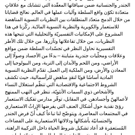
الجندر والجنسانية ضمن سياقاتها المعقّدة التي تتشابك مع علاقاتٍ
متعدّدة تكوّن واقع السلطة وآليات عملها في العالم. نعالج قضايانا
من خلال الدمج متعدّد المنطلقات بين النظريات النسوية المناهضة
للاستعمار والكويرية والنظرية النسوية المادّية. ركّزنا في هذا
المشروع على الإمكانيات التفسيريّة والتحليلية التي تتيحها هذه
النظريات، من خلال تفاعلاتها وتآزرها. من خلال تلك الأطر
التفسيرية نحاول النظر في تجسّدات السلطة ضمن مواقع
وعلاقات ومحلّيات جندرية متباينة – بدءًا من الأجساد وصولًا إلى
الأراضي، ومن اللحم والأبدان إلى التربة، ومن البيولوجيا إلى
المعادن والأرض، ومن الملكية إلى العمل. تقدّم النظرية النسوية
المادية أساسًا قويًا لنقدٍ مناهضٍ للرأسمالية، حيث تكشف
الشروط الاجتماعية والاقتصادية التي تنظّم استغلال النساء
والأشخاص ذوي السمات الأنثويّة، ننظر في النهب الممنهج
لأعمالهنّ وأجسادهن. في المقابل، توفّر مدارس تفكيك الاستعمار
رؤىً نقدية حول أشكال العنف التي يفرضها الإٍراثُ الاستعماري
في المجتمعات المعاصرة. ويتوضّح لنا تباعاً كيف أنّ فرض الجندر
والجنسانيّة بأشكالها ودلالاتها الاستعمارية على الفضاءات
المُستعمَرة قد أعاد تشكيل شروط الحياة داخل التركيبة الراهنة،