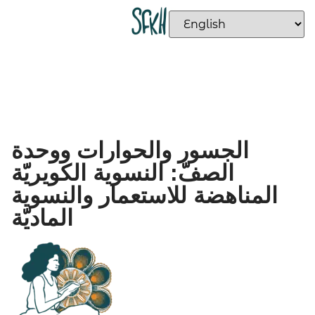
الجسور والحوارات ووحدة
الصفّ: النسوية الكويريّة
المناهضة للاستعمار والنسوية
الماديّة