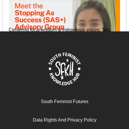
Centering local wisdom & Indigenous voices: Tala
Bautista shares her vision with SAS+
October 18, 2024
READ MORE >>
South Feminist Futures
Data Rights And Privacy Policy