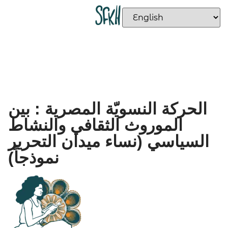
الحركة النسويّة المصرية : بين
الموروث الثقافي والنشاط
السياسي (نساء ميدان التحرير
نموذجاً)