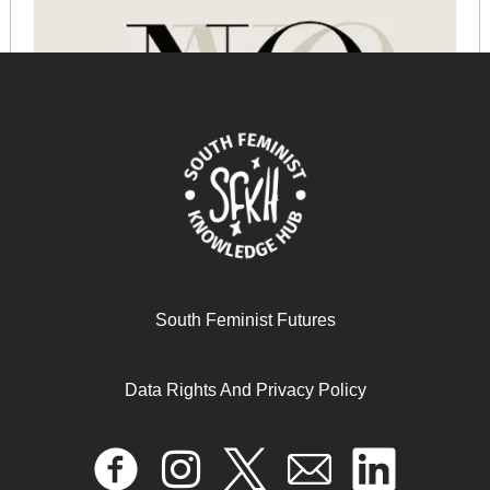
South Feminist Futures
Data Rights And Privacy Policy
No is Not a Lonely Utterance: The Art and Activism of
Complaining