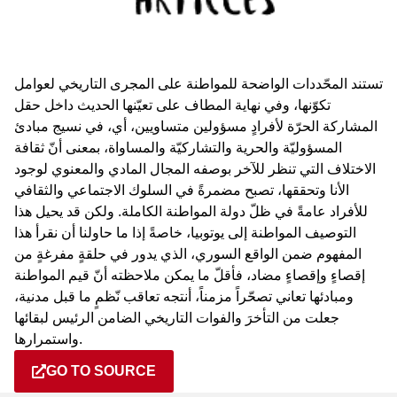
تستند المحّددات الواضحة للمواطنة على المجرى التاريخي لعوامل
تكوّنها، وفي نهاية المطاف على تعيّنها الحديث داخل حقل
المشاركة الحرّة لأفرادٍ مسؤولين متساويين، أي، في نسيج مبادئ
المسؤوليّة والحرية والتشاركيّة والمساواة، بمعنى أنّ ثقافة
الاختلاف التي تنظر للآخر بوصفه المجال المادي والمعنوي لوجود
الأنا وتحققها، تصبح مضمرةً في السلوك الاجتماعي والثقافي
للأفراد عامةً في ظلّ دولة المواطنة الكاملة. ولكن قد يحيل هذا
التوصيف المواطنة إلى يوتوبيا، خاصةً إذا ما حاولنا أن نقرأ هذا
المفهوم ضمن الواقع السوري، الذي يدور في حلقةٍ مفرغةٍ من
إقصاءٍ وإقصاءٍ مضاد، فأقلّ ما يمكن ملاحظته أنّ قيم المواطنة
ومبادئها تعاني تصحّراً مزمناً، أنتجه تعاقب نّظمٍ ما قبل مدنية،
جعلت من التأخرَ والفوات التاريخي الضامن الرئيس لبقائها
واستمرارها.
GO TO SOURCE