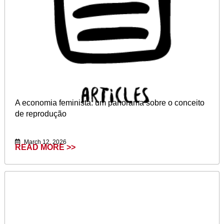
A economia feminista: um panorama sobre o conceito
de reprodução
March 12, 2026
READ MORE >>