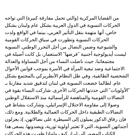
من القضايا المركزية (والتي تحمل مفارقة كبيرة) التي تواجه
الحركات النسوية في الدول العربية بشكل عام ولبنان بشكل
خاص، أنها متهمة بنقل التأثير الغربي، بينما في الواقع ولدت
الحركات النسوية وتطورت في سياق الحركات القومية
والشيوعية وضمن النضال من أجل التحرر الوطني. النسوية
ليست أيديولوجية أجنبية "فرضها'' الاستعمار، بل كانت أصيلة في
مجتمعاتنا، حيث ناضلت النساء من أجل المساواة والعدالة
الاجتماعية وضد تبعية المرأة في الأسرة بموجب قوانين الأحوال
الشخصية الطائفية، وفي ظل النظام الأبطريركي بالمجتمع بشكل
عام. لطالما خضعت النسوية في لبنان لتدقيق شديد مقارنةً بـ
"الأولويات" التي حددتها الحركات الأخرى. شاركت النساء بقوة في
النضالات القومية والمناهضة للرأسمالية منذ الاستقلال الوطني
وصولا إلى مقاومة الاحتلال الإسرائيلي، وشاركت بنشاط في
النضالات الطبقية داخل الحركات العمالية والطلابية. ومع ذلك،
فإن رفاق الذكور يميلون إلى السيطرة على نضالاتهن، إذ يعزلون
أجنداتهن النسوية، التي لا تعتبر أولوية ثورية، ويصدونها. يسعى هذا
الكتاب المصور إلى إبراز كيف ولماذا ظهرت هذه الحركات