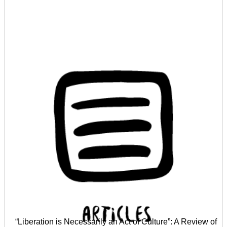
“Liberation is Necessarily an Act of Culture”: A Review of