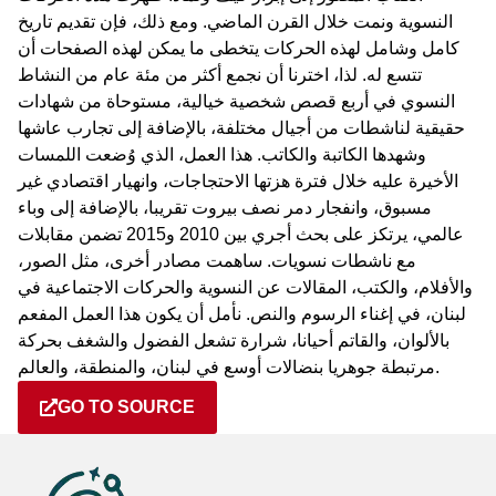
النسوية ونمت خلال القرن الماضي. ومع ذلك، فإن تقديم تاريخ
كامل وشامل لهذه الحركات يتخطى ما يمكن لهذه الصفحات أن
تتسع له. لذا، اخترنا أن نجمع أكثر من مئة عام من النشاط
النسوي في أربع قصص شخصية خيالية، مستوحاة من شهادات
حقيقية لناشطات من أجيال مختلفة، بالإضافة إلى تجارب عاشها
وشهدها الكاتبة والكاتب. هذا العمل، الذي وُضعت اللمسات
الأخيرة عليه خلال فترة هزتها الاحتجاجات، وانهيار اقتصادي غير
مسبوق، وانفجار دمر نصف بيروت تقريبا، بالإضافة إلى وباء
عالمي، يرتكز على بحث أجري بين 2010 و2015 تضمن مقابلات
مع ناشطات نسويات. ساهمت مصادر أخرى، مثل الصور،
والأفلام، والكتب، المقالات عن النسوية والحركات الاجتماعية في
لبنان، في إغناء الرسوم والنص. نأمل أن يكون هذا العمل المفعم
بالألوان، والقاتم أحيانا، شرارة تشعل الفضول والشغف بحركة
مرتبطة جوهريا بنضالات أوسع في لبنان، والمنطقة، والعالم.
GO TO SOURCE