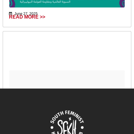
June 27, 2025
READ MORE >>
Genesis of West Africa Review
April 17, 2024
READ MORE >>