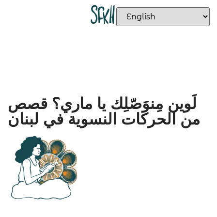
لَوين مِنوَصّلِك يا ماري؟ قصص
من الحركات النسوية في لبنان