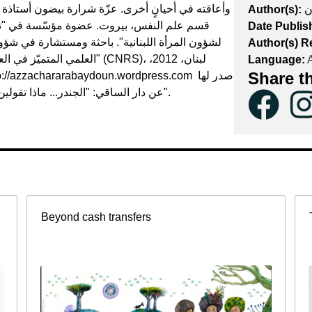
وأعاقته في أحيانٍ أخرى. عزّة شرارة بيضون أستاذة سابق
Author(s):
قسم علم النفس، بيروت. عضوة مؤسّسة في "تجمّع
Date Publis
لشؤون المرأة اللبنانية". باحثة ومستشارة في شؤون 
Author(s) R
العلمي المتميّز في العلوم ا
Language:
A
Share t
عن دار الساقي: "الجندر... ماذا تقولين؟: الشائع والواقع في أحوال النساء"، "مواطنة لا أنثى".
Beyond cash transfers