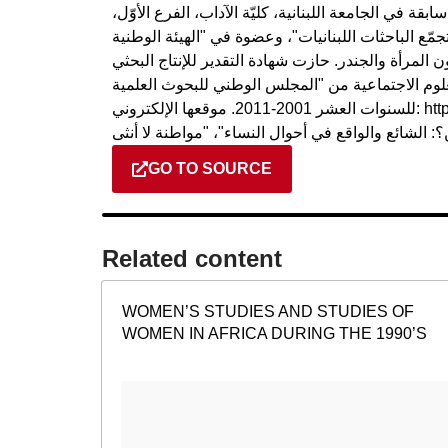
ة في الجامعة اللبنانية، كليّة الآداب، الفرع الأوّل،
 الباحثات اللبنانيات"، وعضوة في "الهيئة الوطنية
المرأة والجندر. حازت شهادة التقدير للإنتاج البحثي
لاجتماعية من "المجلس الوطني للبحوث العلمية" (CNRS)، لبنان، 2012،
للسنوات العشر 2001-2011. موقعها الإلكتروني: http://azzachararabaydoun.wordpress.com صدر لها
GO TO SOURCE
Related content​
WOMEN’S STUDIES AND STUDIES OF
WOMEN IN AFRICA DURING THE 1990’S