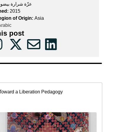
عزّة شرارة بيضون
hed:
2015
egion of Origin:
Asia
rabic
his post
Toward a Liberation Pedagogy