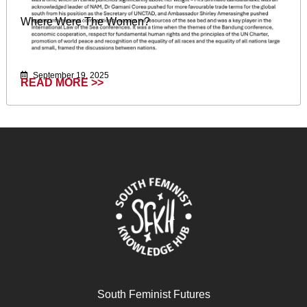
Where Were The Women?
September 19, 2025
READ MORE >>
South Feminist Futures