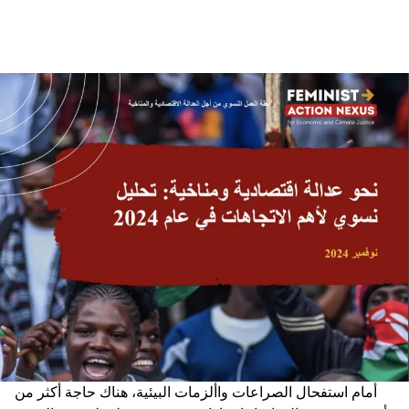
أمام استفحال الصراعات واألزمات البيئية، هناك حاجة أكثر من