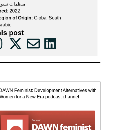
منظمات نسوي
hed:
2022
egion of Origin:
Global South
rabic
his post
DAWN Feminist: Development Alternatives with
Women for a New Era podcast channel