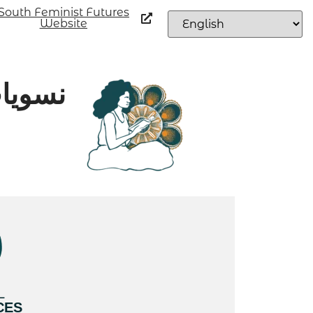
South Feminist Futures
Website
نسويات
L
CES