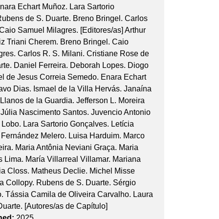
nara Echart Muñoz. Lara Sartorio
ubens de S. Duarte. Breno Bringel. Carlos
 Caio Samuel Milagres. [Editores/as] Arthur
riz Triani Cherem. Breno Bringel. Caio
res. Carlos R. S. Milani. Cristiane Rose de
rte. Daniel Ferreira. Deborah Lopes. Diogo
l de Jesus Correia Semedo. Enara Echart
vo Dias. Ismael de la Villa Hervás. Janaína
 Llanos de la Guardia. Jefferson L. Moreira
Júlia Nascimento Santos. Juvencio Antonio
Lobo. Lara Sartorio Gonçalves. Letícia
 Fernández Melero. Luisa Harduim. Marco
eira. Maria Antônia Neviani Graça. Maria
 Lima. María Villarreal Villamar. Mariana
lia Closs. Matheus Declie. Michel Misse
la Collopy. Rubens de S. Duarte. Sérgio
 Tássia Camila de Oliveira Carvalho. Laura
Duarte. [Autores/as de Capítulo]
hed:
2025