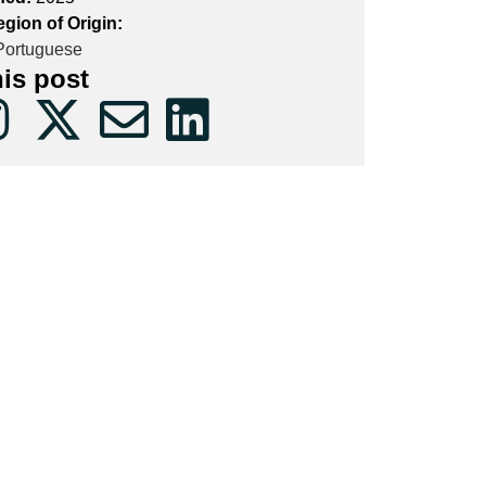
gion of Origin:
ortuguese
his post