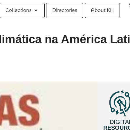
Collections
Directories
About KH
limática na América Lat
DIGITA
RESOUR