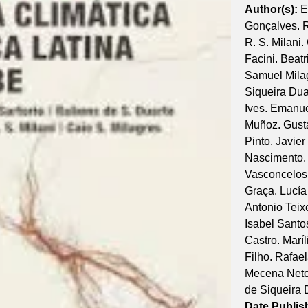
Author(s):
E
Gonçalves. R
R. S. Milani.
Facini. Beat
Samuel Milag
Siqueira Dua
Ives. Emanue
Muñoz. Gusta
Pinto. Javier
Nascimento. 
Vasconcelos 
Graça. Lucía
Antonio Teix
Isabel Santos
Castro. Marí
Filho. Rafae
Mecena Neto.
de Siqueira 
Date Publis