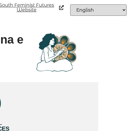
South Feminist Futures
Website
ina e
L
CES