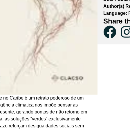
Author(s) Re
Language:
P
Share t
 e no Caribe é um retrato poderoso de um
gência climática nos impõe pensar as
resente, gerando pontos de não retorno em
ta, as soluções “verdes” exclusivamente
razo reforçam desigualdades sociais sem