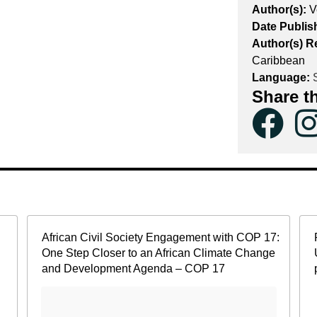
Author(s):
V
Date Publis
Author(s) R
Caribbean
Language:
S
Share t
African Civil Society Engagement with COP 17:
One Step Closer to an African Climate Change
and Development Agenda – COP 17