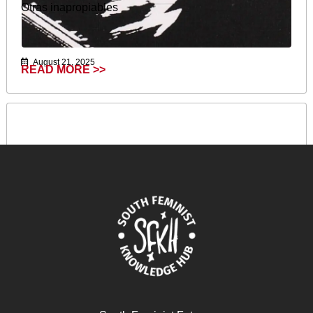
Otras inapropiables
August 21, 2025
READ MORE >>
التضامن النسوي كفعل مُناهض للاستعمار