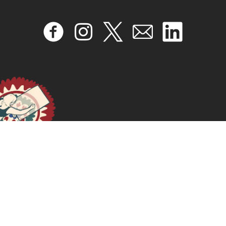
Hilando fino: Desde el feminismo comunitario. La Paz,
Bolivia: Mujeres Creando Comunidad.
April 17, 2024
READ MORE >>