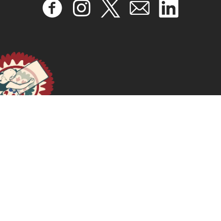
Adversely Incorporated yet Moving up the Social
Ladder?’: Labour Migrants Shifting the Gaze from
Agricultural Investment Chains to ‘Care Chains’ in
Capitalist Social Reproduction in Senegal
April 17, 2024
READ MORE >>