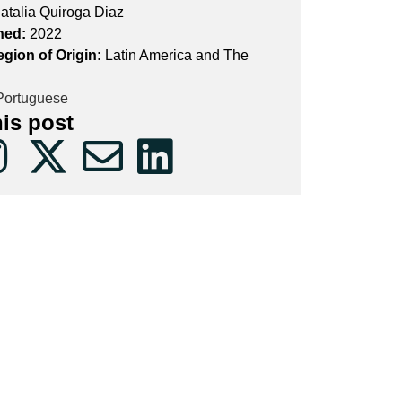
atalia Quiroga Diaz
hed:
2022
egion of Origin:
Latin America and The
ortuguese
his post