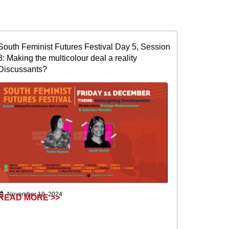
South Feminist Futures Festival Day 5, Session
3: Making the multicolour deal a reality
Discussants?
November 19, 2024
READ MORE >>