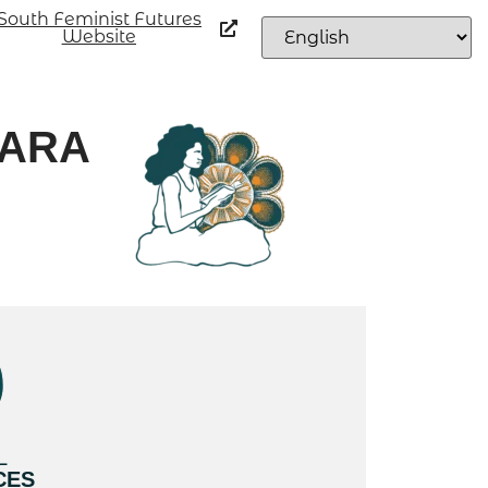
South Feminist Futures
Website
PARA
L
CES