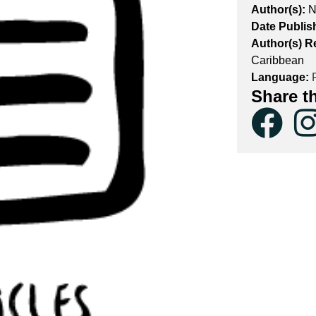
Author(s):
N
Date Publis
Author(s) R
Caribbean
Language:
P
Share t