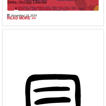
Strike, Occupy, Liberate
November 19, 2024
READ MORE >>