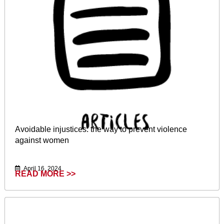
Avoidable injustices: the way to prevent violence
against women
April 16, 2024
READ MORE >>