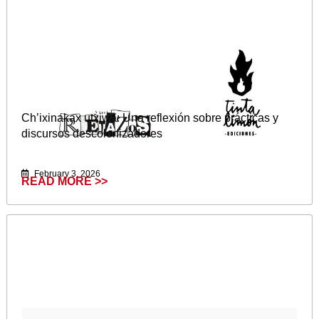
Ch’ixinakax utxiwa: Una reflexión sobre prácticas y
discursos descolonizadores
February 3, 2026
READ MORE >>