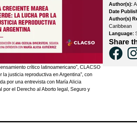
Author(s):
A
Date Publis
Author(s) R
Caribbean
Language:
S
Share t
pensamiento crítico latinoamericano”, CLACSO
 la justicia reproductiva en Argentina”, con
da por una entrevista con María Alicia
l por el Derecho al Aborto legal, Seguro y