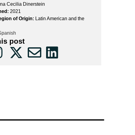
na Cecilia Dinerstein
hed:
2021
egion of Origin:
Latin American and the
panish
his post