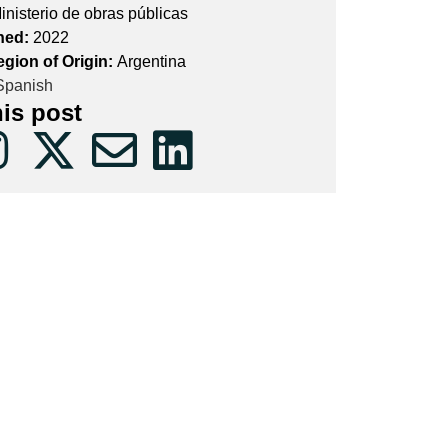
inisterio de obras públicas
hed:
2022
egion of Origin:
Argentina
panish
his post