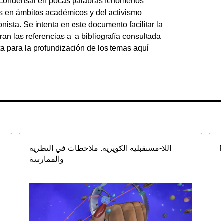
de condensar en pocas palabras fenómenos
es en ámbitos académicos y del activismo
nista. Se intenta en este documento facilitar la
ran las referencias a la bibliografía consultada
ta para la profundización de los temas aquí
اللا-مستقبلية الكويرية: ملاحظات في النظرية
والممارسة