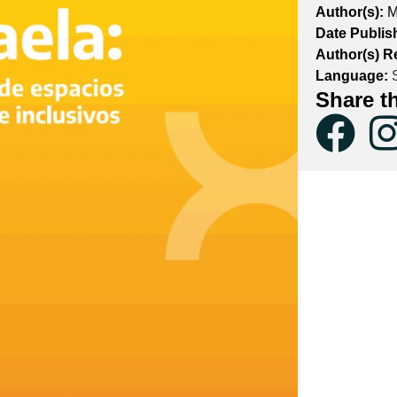
Author(s):
M
Date Publis
Author(s) R
Language:
S
Share t