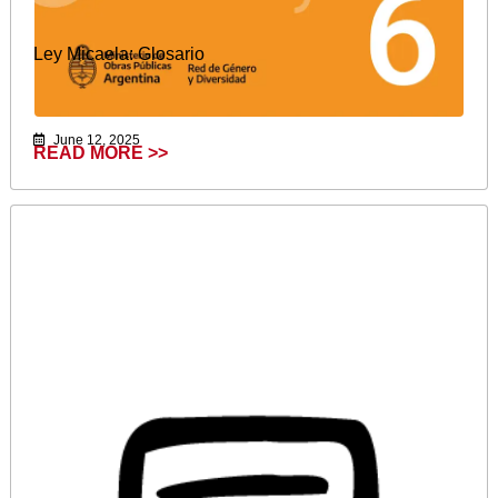
Ley Micaela: Glosario
June 12, 2025
READ MORE >>