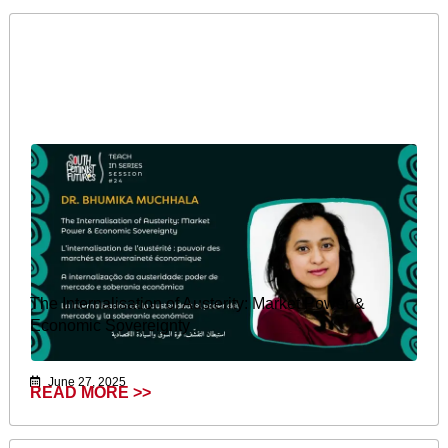
The Internalisation of Austerity: Market Power &
Economic Sovereignty
June 27, 2025
READ MORE >>