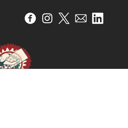
Ain’t I A Woman: Black Women and Feminism
April 17, 2024
READ MORE >>