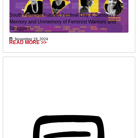
South Feminist Futures Festival Day 4, Session 1:
Memory and Unmemory of Feminist Warriors and
Struggles
November 19, 2024
READ MORE >>