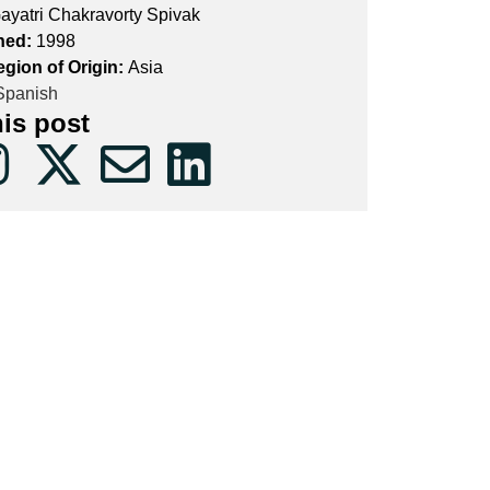
ayatri Chakravorty Spivak
hed:
1998
egion of Origin:
Asia
panish
his post