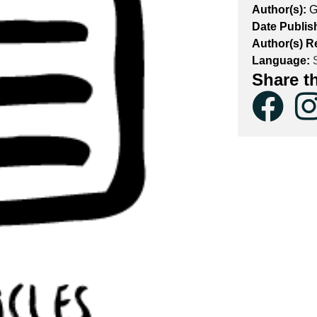
Author(s):
G
Date Publis
Author(s) R
Language:
S
Share t