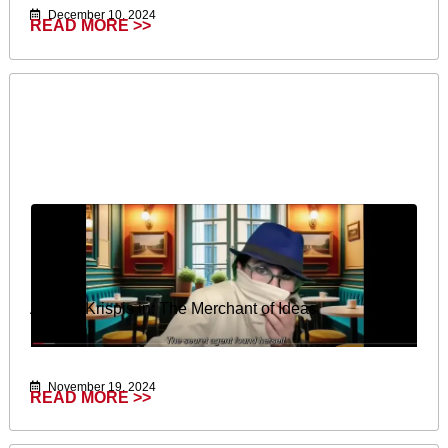
December 10, 2024
READ MORE >>
Agatha Krispis in: The Merchant of Ideas
November 19, 2024
READ MORE >>