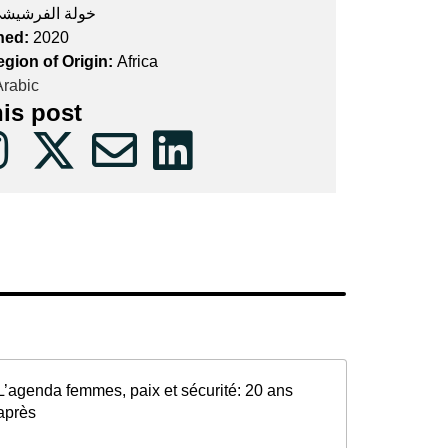
خولة الفرشيش
hed:
2020
egion of Origin:
Africa
rabic
his post
L’agenda femmes, paix et sécurité: 20 ans
après