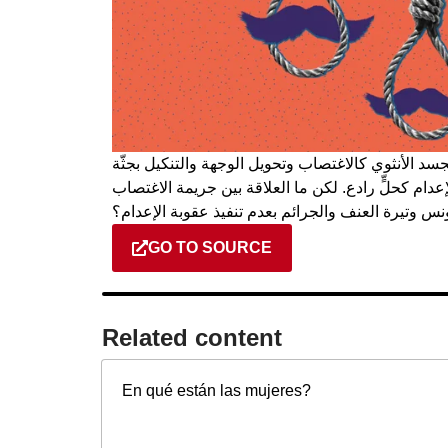
لجسد الأنثوي كالاغتصاب وتحويل الوجهة والتنكيل بجثّة
عدام كحلٍّ رادع. لكن ما العلاقة بين جريمة الاغتصاب
س وتيرة العنف والجرائم بعدم تنفيذ عقوبة الإعدام؟
GO TO SOURCE
Related content​
En qué están las mujeres?