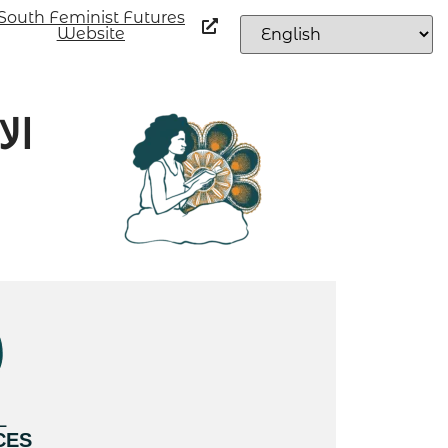
South Feminist Futures
Website
ال
L
CES