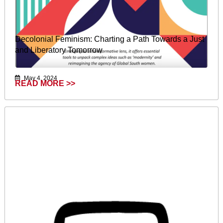
Decolonial Feminism: Charting a Path Towards a Just
and Liberatory Tomorrow
May 4, 2024
READ MORE >>