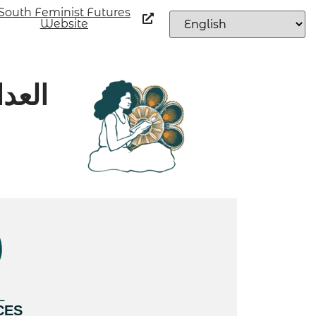
South Feminist Futures
Website
العدا
L
CES