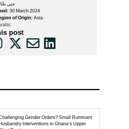
جنى نخّا
hed:
30 March 2024
egion of Origin:
Asia
rabic
his post
Challenging Gender Orders? Small Ruminant
Husbandry Interventions in Ghana’s Upper