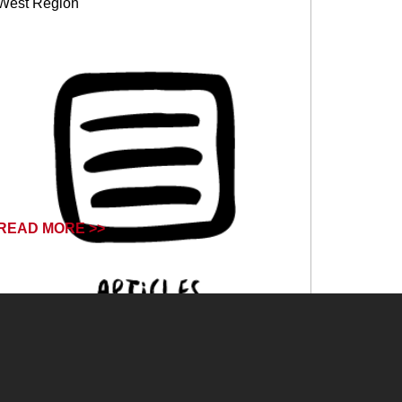
West Region
READ MORE >>
September 25, 2024