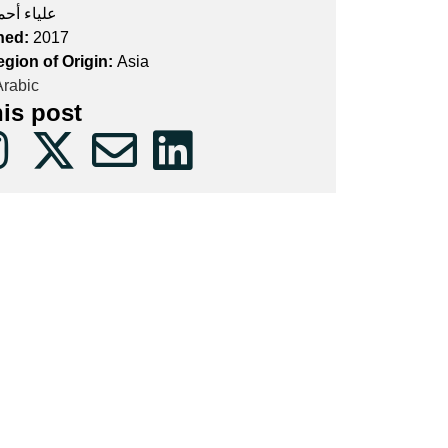
علياء أحم
hed:
2017
egion of Origin:
Asia
rabic
his post