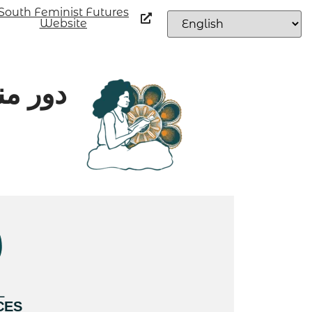
South Feminist Futures
Website
دور من
L
CES