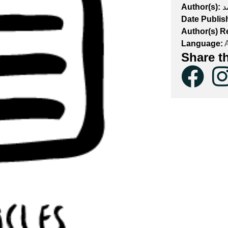
Author(s):
د
Date Publis
Author(s) R
Language:
A
Share t