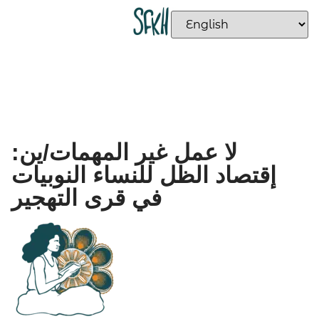
لا عمل غير المهمات/ين:
إقتصاد الظل للنساء النوبيات
في قرى التهجير