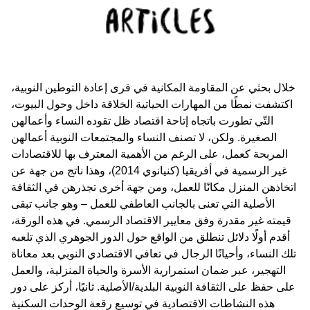
خلال بحثي عن المقاومة المكانية في قرى إعادة التوطين النوبية،
اكتشفت نمطًا من المهارات الحياتية الخلاقة داخل وحول البيوت،
التّي تطورت باتجاه إتاحة اقتصاد ظل تقوده النساء وأعمالهن
الصغيرة. ولكن، لا تصنف النساء والمجتمعات النوبية أعمالهن
المربحة كعمل، على الرغم من الأهمية المعترف بها للاقتصادات
غير الرسمية في أفريقيا (كنيانوي 2014)، وهذا ناتج من جهة عن
اتخاذهن المنزل مكانًا للعمل، ومن جهة أخرى تجذرهن في الثقافة
الأصلية التي تعنى بالجانب العاطفي للعمل – وهو جانب تبقى
قيمته غير مقدرة وفق معايير الاقتصاد الرسمي. في هذه الورقة،
أقدم أولًا دلائل تنطلق من الواقع حول الدور الجوهري الذي تلعبه
تلك النساء، وأحيانًا الرجال في تعافي الاقتصادي النوبي بعد معاناة
التهجير، عبر ضمان استمرارية الأسرة والحياة المنزلية، والعمل
على حفظ على الثقافة النوبية البلدية/الأصلية. ثانيًا، أركز على دور
هذه النشاطات الاقتصادية في توسيع رقعة الوحدات السكنية