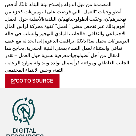
المصممة من قبل الدولة وإصلاح بيئة البناء. ثالثًا، أناقض
أنطولوجيات "العمل" التي فرضت على النوبيين/ات كجزء من
تهجيرهم/ن، وغيّبت أنطولوجياتهم/ن البلدية/الأصلية حول العمل.
أقوم بذلك عبر تفحص معنى "العمل" كقوة محركة لرأس المال
الاجتماعي والثقافي. فالجانب المادي للتهجير والسلب في حالة
النوبيين/ات يحمل بعدًا دلاليًا: ترافقت الدعوة إلى الحداثة مع عنف
ثقافي واستثناء لعمل النساء بمعنى البنية الجندرية. يحاجج هذا
المقال من أجل أنطولوجيا-معرفية نسوية حول العمل – تقدر
الجانب العاطفي وموقعه كرأسمال تولده وتتداوله موارد الرعاية،
الثقة، وحس الانتماء المجتمعي.
GO TO SOURCE
DIGITAL