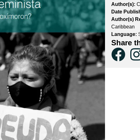
Author(s):
C
Date Publis
Author(s) R
Caribbean
Language:
S
Share t