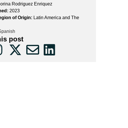
orina Rodriguez Enriquez
hed:
2023
egion of Origin:
Latin America and The
panish
his post