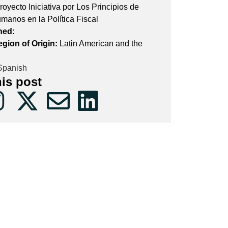
royecto Iniciativa por Los Principios de
anos en la Política Fiscal
hed:
egion of Origin:
Latin American and the
panish
his post