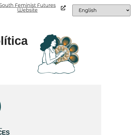
South Feminist Futures
Website
ítica
L
CES