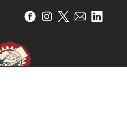
Hacia la Justicia Climática y Económica: Un análisis
feminista de las tendencias cruciales