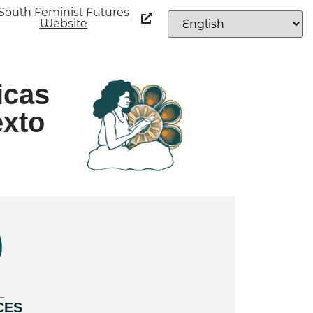
South Feminist Futures
Website
icas
exto
L
CES