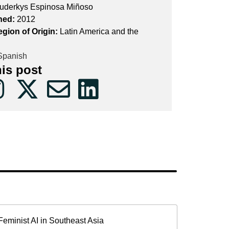
uderkys Espinosa Miñoso
hed:
2012
egion of Origin:
Latin America and the
panish
his post
Feminist AI in Southeast Asia