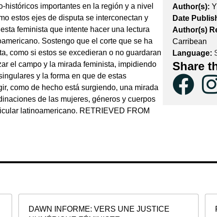
o-históricos importantes en la región y a nivel
Author(s):
Y
mo estos ejes de disputa se interconectan y
Date Publis
sta feminista que intente hacer una lectura
Author(s) R
oamericano. Sostengo que el corte que se ha
Carribean
ta, como si estos se excedieran o no guardaran
Language:
S
Share t
zar el campo y la mirada feminista, impidiendo
singulares y la forma en que de estas
urgir, como de hecho está surgiendo, una mirada
inaciones de las mujeres, géneros y cuerpos
rticular latinoamericano. RETRIEVED FROM
DAWN INFORME: VERS UNE JUSTICE